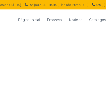
ias do Sul- RS)
+55 (16) 3040-8484 (Ribeirão Preto - SP)
+55 (11
Página Inicial
Empresa
Noticias
Catálogos
Inicio
Línea Neumática
Reparaciones Neumátic
KIT COMP
REPARACI
1/2
K
I