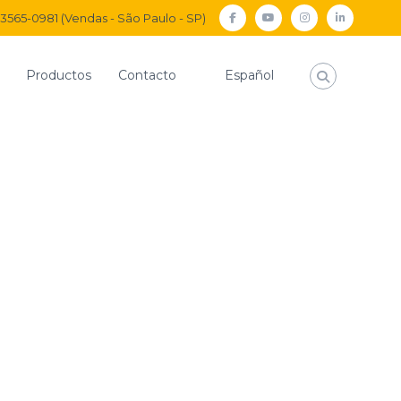
) 3565-0981 (Vendas - São Paulo - SP)
facebook
Youtube
Instagram
Linkedi
Productos
Contacto
Español
as
KIT COMPLETO DE REPARACIÓN DE ACTUADOR 2 1/2
LETO DE
ÓN DE ACTUADOR 2