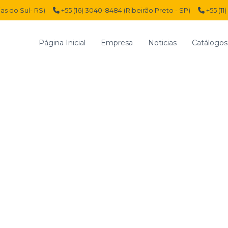
ias do Sul- RS)
+55 (16) 3040-8484 (Ribeirão Preto - SP)
+55 (11
Página Inicial
Empresa
Noticias
Catálogos