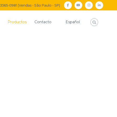
) 3565-0981 (Vendas - São Paulo - SP)
facebook
Youtube
Instagram
Linkedi
Productos
Contacto
Español
Inicio
Conexiones Adaptadoras