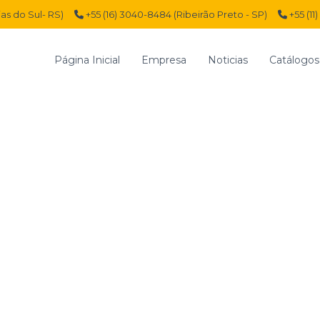
ias do Sul- RS)
+55 (16) 3040-8484 (Ribeirão Preto - SP)
+55 (11
Página Inicial
Empresa
Noticias
Catálogos
Inicio
Línea Neumática
Reparaciones Neumáti
KIT DE RE
VÁLVULA 
K
I
T
D