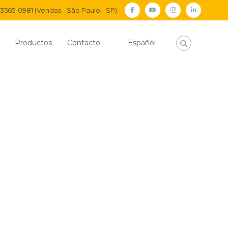
) 3565-0981 (Vendas - São Paulo - SP)
facebook
Youtube
Instagram
Linkedi
Productos
Contacto
Español
cas
KIT DE REPARACIÓN DE EJE DE VÁLVULA PILOTADA
PARACIÓN DE EJE DE
PILOTADA