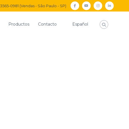
) 3565-0981 (Vendas - São Paulo - SP)
facebook
Youtube
Instagram
Linkedi
Productos
Contacto
Español
cio
Conexiones Plásticas
Enmienda
CODO UNIÓN
IÓN