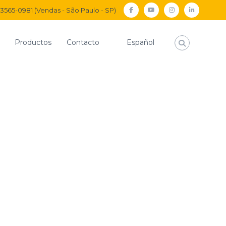
) 3565-0981 (Vendas - São Paulo - SP)
facebook
Youtube
Instagram
Linkedi
Productos
Contacto
Español
Inicio
Espiral Para Freno a Aire
Bitren