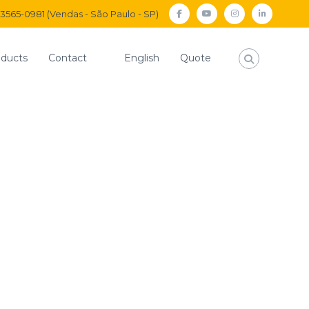
) 3565-0981 (Vendas - São Paulo - SP)
facebook
Youtube
Instagram
Linkedi
ducts
Contact
English
Quote
Home
Fittings Compression
INSERT