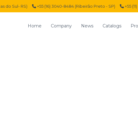
ias do Sul- RS)
+55 (16) 3040-8484 (Ribeirão Preto - SP)
+55 (11
Home
Company
News
Catalogs
Pro
CONNECTO
M16
C
O
N
N