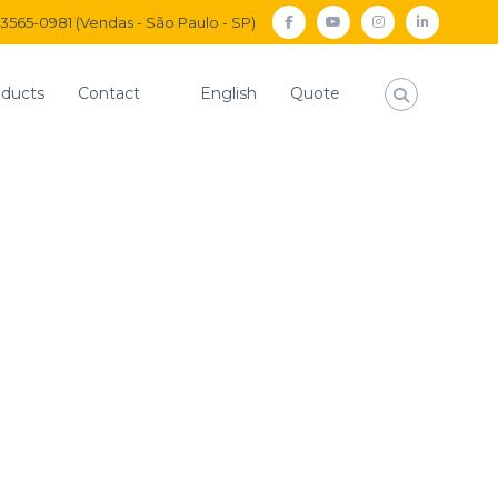
) 3565-0981 (Vendas - São Paulo - SP)
facebook
Youtube
Instagram
Linkedi
ducts
Contact
English
Quote
Home
DOT-en
CONNECTOR MALE OD.12MM X M16
R MALE OD.12MM X