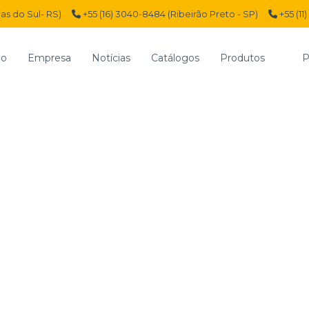
ias do Sul- RS)
+55 (16) 3040-8484 (Ribeirão Preto - SP)
+55 (11
io
Empresa
Notícias
Catálogos
Produtos
P
Início
Linha Pneumática
Válvulas
Válvula Botão 
Válvula Bo
Conector e
Acionamen
Conexão