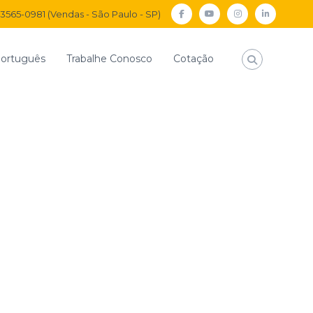
) 3565-0981 (Vendas - São Paulo - SP)
facebook
Youtube
Instagram
Linkedi
ortuguês
Trabalhe Conosco
Cotação
3/2 Vias com Conector em Latão – Acionamento de Emergência
tão 3/2 Vias com
m Latão –
to de Emergência