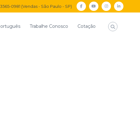
) 3565-0981 (Vendas - São Paulo - SP)
facebook
Youtube
Instagram
Linkedi
ortuguês
Trabalhe Conosco
Cotação
Início
Conexões Mistas
União de Anteparo
Anteparo