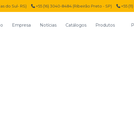
ias do Sul- RS)
+55 (16) 3040-8484 (Ribeirão Preto - SP)
+55 (11
io
Empresa
Notícias
Catálogos
Produtos
P
 rodovias já é maior que no pré-pan
Início
noticias
Fluxo d