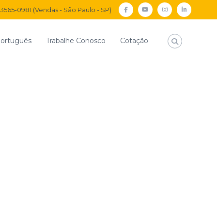
) 3565-0981 (Vendas - São Paulo - SP)
facebook
Youtube
Instagram
Linkedi
ortuguês
Trabalhe Conosco
Cotação
demia
e veículos pesados nas rodovias já é maior que no pré-pandemia