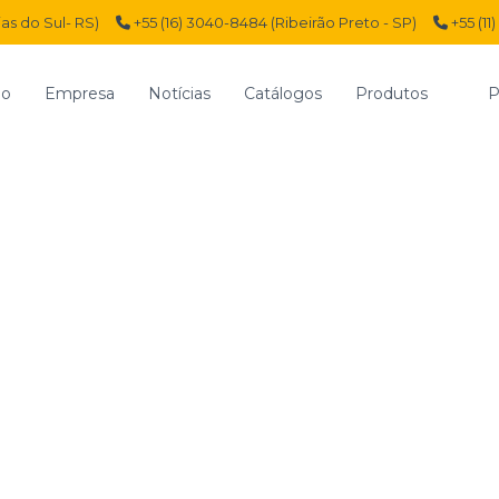
ias do Sul- RS)
+55 (16) 3040-8484 (Ribeirão Preto - SP)
+55 (11
io
Empresa
Notícias
Catálogos
Produtos
P