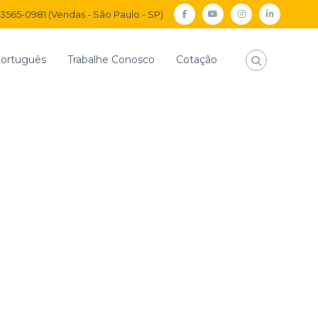
) 3565-0981 (Vendas - São Paulo - SP)
facebook
Youtube
Instagram
Linkedi
ortuguês
Trabalhe Conosco
Cotação
Início
noticias
Comunicado